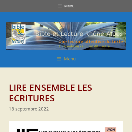
Aller
Aller
Menu
au
au
contenu
contenu
Menu
LIRE ENSEMBLE LES
ECRITURES
18 septembre 2022