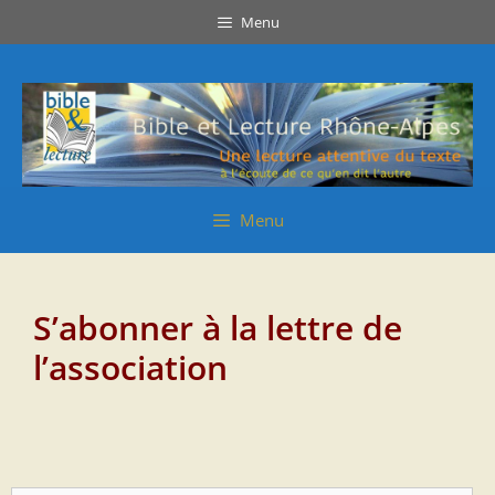
Aller
Aller
Menu
au
au
contenu
contenu
Menu
S’abonner à la lettre de
l’association