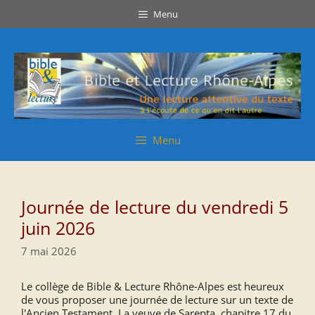
Aller
Aller
Menu
au
au
contenu
contenu
Menu
Journée de lecture du vendredi 5
juin 2026
7 mai 2026
Le collège de Bible & Lecture Rhône-Alpes est heureux
de vous proposer une journée de lecture sur un texte de
l'Ancien Testament, La veuve de Sarepta, chapitre 17 du